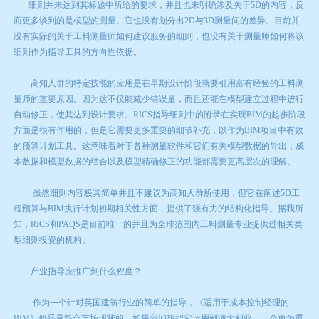
细则并未达到其标题中所给的要求，并且也未明确涉及关于5D的内容，反
而更多谈到的是模型的测量。它也没有划分出2D与3D测量间的差异。目前并
没有实际的关于工料测量师如何建议服务的细则，也没有关于测量师如何将该
细则作为指导工具的方向性依据。
高知人群的特定技能的应用是在早期设计阶段就要引用富有经验的工料测
量师的重要原因。因为这不仅能减少错误量，而且还能在模型建立过程中进行
自动修正，使其达到设计要求。RICS指导细则中的附录在实现BIM的起步阶段
方面是很有作用的，但是它需要更多重要的细节补充，以作为BIM项目中有效
的预算计划工具。这意味着对于各种测量软件和它们有关模型数据的导出，成
本数据和模型数据的结合以及模型精确修正的功能都需要更高层次的理解。
虽然细则内容极其简单并且不建议为高知人群所使用，但它在阐述5D工
程预算与BIM执行计划初期相关性方面，提供了强有力的结构化指导。据我所
知，RICS和PAQS是目前唯一的并且为全球范围内工料测量专业提供过相关类
型细则投资的机构。
产业指导应推广到什么程度？
作为一个针对英国建筑行业的简单的指导，《适用于成本控制经理的
BIM》似乎是符合市场现状的。如果我们想把它运用到澳大利亚，一个更为重