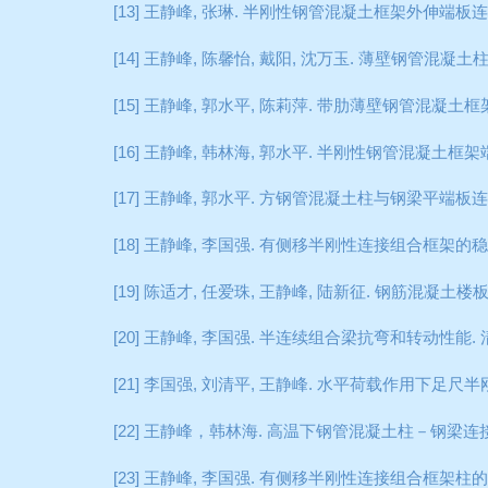
[13]
王静峰
,
张琳
.
半刚性钢管混凝土框架外伸端板连
[14]
王静峰
,
陈馨怡
,
戴阳
,
沈万玉
.
薄壁钢管混凝土
[15]
王静峰
,
郭水平
,
陈莉萍
.
带肋薄壁钢管混凝土框
[16]
王静峰
,
韩林海
,
郭水平
.
半刚性钢管混凝土框架
[17]
王静峰
,
郭水平
.
方钢管混凝土柱与钢梁平端板连
[18]
王静峰
,
李国强
.
有侧移半刚性连接组合框架的稳
[19]
陈适才
,
任爱珠
,
王静峰
,
陆新征
.
钢筋混凝土楼
[20]
王静峰
,
李国强
.
半连续组合梁抗弯和转动性能
.
[21]
李国强
,
刘清平
,
王静峰
.
水平荷载作用下足尺半
[22]
王静峰，韩林海
.
高温下钢管混凝土柱－钢梁连
[23]
王静峰
,
李国强
.
有侧移半刚性连接组合框架柱的