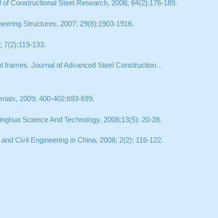
l of Constructional Steel Research, 2008; 64(2):176-189.
ineering Structures, 2007; 29(8):1903-1916.
; 7(2):119-133.
el frames. Journal of Advanced Steel Construction
，
terials, 2009; 400-402:693-699.
 Tsinghua Science And Technology. 2008;13(5): 20-28.
and Civil Engineering in China, 2008; 2(2): 116-122.