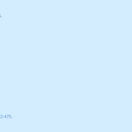
5.
72-475.