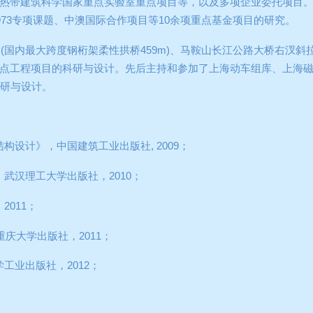
热带建筑科学国家重点实验室重点项目等，以及多项企业委托项目
973
专项课题、中澳国际合作项目等
10
余项重点基金项目的研究。
桥
(
国内最大跨度钢桁架柔性拱桥
459m)
、马鞍山长江公路大桥右汊斜
点工程项目的科研与设计。先后主持和参加了上海动车组库、上海
研与设计。
结构设计》，中国建筑工业出版社
, 2009
；
，武汉理工大学出版社，
2010
；
，
2011
；
重庆大学出版社，
2011
；
学工业出版社，
2012
；