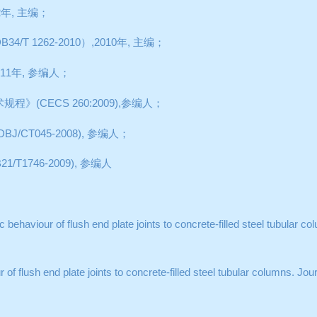
2
年
,
主编；
B34/T 1262-2010
）
,2010
年
,
主编；
011
年
,
参编人；
术规程》
(CECS 260:2009),
参编人；
DBJ/CT045-2008),
参编人；
21/T1746-2009),
参编人
 behaviour of flush end plate joints to concrete-filled steel tubular 
of flush end plate joints to concrete-filled steel tubular columns. Jo