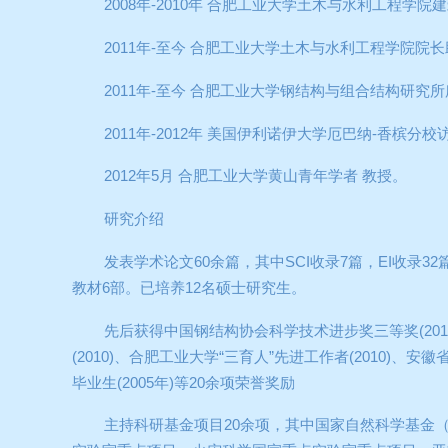
2008
年
-2010
年
合肥工业大学土木与水利工程学院建
2011
年
-
至今
合肥工业大学土木与水利工程学院院长
2011
年
-
至今
合肥工业大学钢结构与组合结构研究所
2011
年
-2012
年
美国伊利诺伊大学厄巴纳
-
香槟分校
2012
年
5
月
合肥工业大学黄山青年学者
教授。
研究介绍
发表学术论文
60
余篇，其中
SCI
收录
7
篇，
EI
收录
32
教材
6
部。已培养
12
名硕士研究生。
先后获得中国钢结构协会科学技术进步奖三等奖
(20
(2010)
、合肥工业大学
“
三育人
”
先进工作者
(2010)
、安徽
毕业生
(2005
年
)
等
20
余项荣誉奖励
主持科研基金项目
20
余项，其中国家自然科学基金