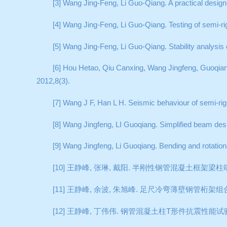
[3] Wang Jing-Feng, Li Guo-Qiang. A practical design
[4] Wang Jing-Feng, Li Guo-Qiang. Testing of semi-ri
[5] Wang Jing-Feng, Li Guo-Qiang. Stability analysis
[6] Hou Hetao, Qiu Canxing, Wang Jingfeng, Guoqiang
2012,8(3).
[7] Wang J F, Han L H. Seismic behaviour of semi-rigi
[8] Wang Jingfeng, LI Guoqiang. Simplified beam desi
[9] Wang Jingfeng, Li Guoqiang. Bending and rotationa
[10]
王静峰
,
张琳
,
戴阳
.
半刚性钢管混凝土框架梁柱
[11]
王静峰
,
余波
,
朱旭峰
.
足尺冷弯薄壁钢管桁架组
[12]
王静峰
,
丁伟伟
.
钢管混凝土柱
T
形件抗震性能试