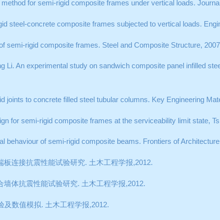
 method for semi-rigid composite frames under vertical loads. Journa
gid steel-concrete composite frames subjected to vertical loads. Eng
 of semi-rigid composite frames. Steel and Composite Structure, 2007
 Li. An experimental study on sandwich composite panel infilled ste
d joints to concrete filled steel tubular columns. Key Engineering Ma
gn for semi-rigid composite frames at the serviceability limit state,
l behaviour of semi-rigid composite beams. Frontiers of Architecture 
端板连接抗震性能试验研究
.
土木工程学报
,2012.
合墙体抗震性能试验研究
.
土木工程学报
,2012.
验及数值模拟
.
土木工程学报
,2012.