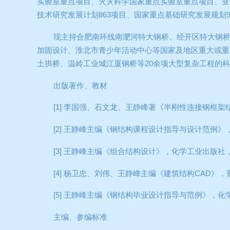
实验室重点项目、火灾科学国家重点实验室重点项目、亚
技术研究发展计划
863
项目、国家重点基础研究发展规划
现主持合肥南环线南淝河特大钢桥、经开区特大钢
加固设计、淮北市青少年活动中心等国家及地区重大或重
土拱桥、温岭工业城江厦钢桥等
20
余项大型复杂工程的科
出版著作、教材
[1]
李国强、石文龙、王静峰著《半刚性连接钢框架
[2]
王静峰主编《钢结构课程设计指导与设计范例》
[3]
王静峰主编《组合结构设计》，化学工业出版社
[4]
杨卫忠、刘伟、王静峰主编《建筑结构
CAD
》，
[5]
王静峰主编《钢结构毕业设计指导与范例》，化
主编、参编标准