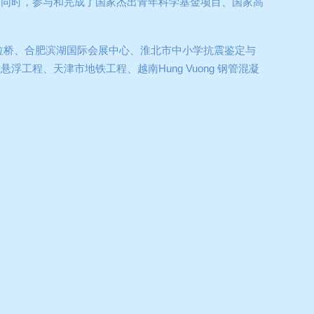
。同时，参与和完成了国家杰出青年科学基金项目、国家高
拉桥、合肥滨湖国际会展中心、淮北市中小学抗震鉴定与
磁悬浮工程、天津市地铁工程、越南
Hung Vuong
钢管混凝