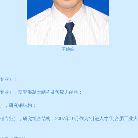
王静峰
专业）；
专业），研究混凝土结构及预应力结构；
），研究钢结构；
程专业），研究组合结构；
2007
年
10
月作为
“
引进人才
”
到合肥工业大