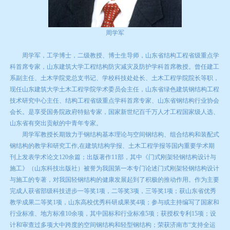
周学军
周学军，工学博士，二级教授、博士生导师，山东省结构工程省级重点学
科首席专家，山东建筑大学工程结构防灾减灾及防护学科首席教授。曾任建工
系副主任、土木学院党总支书记、学校科技处处长、土木工程学院院长等职，
现任山东建筑大学土木工程学院学术委员会主任，山东省绿色建筑钢结构工程
技术研究中心主任、结构工程省级重点学科首席专家、山东省钢结构行业协会
会长。是享受国务院政府特贴专家，国家新世纪百千万人才工程国家级人选、
山东省有突出贡献的中青年专家。
周学军教授长期致力于钢结构基本理论与空间钢结构、组合结构和装配式
钢结构的教学和研究工作,在建筑结构学报、土木工程学报等国内重要学术期
刊上发表学术论文120余篇；出版著作11部，其中《门式刚架轻钢结构设计与
施工》（山东科技出版社）被誉为我国第一本专门论述门式刚架轻钢结构设计
与施工的专著，对我国轻钢结构的健康发展起到了积极的推动作用。作为主要
完成人获省部级科技进步一等奖1项，二等奖3项，三等奖1项；获山东省优秀
教学成果二等奖1项，山东高校优秀科研成果奖4项；参与或主持编写了国家和
行业标准、地方标准10余项，其中国标和行业标准5项；获授权专利15项；设
计和审查过多项大中跨度的空间钢结构和轻型钢结构；荣获济南市“支持全运